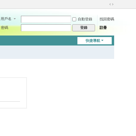
切
換
用戶名
自動登錄
找回密碼
到
寬
密碼
註冊
登錄
版
快捷導航