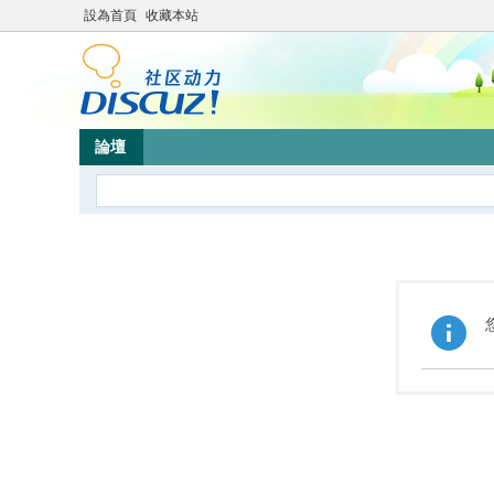
設為首頁
收藏本站
論壇