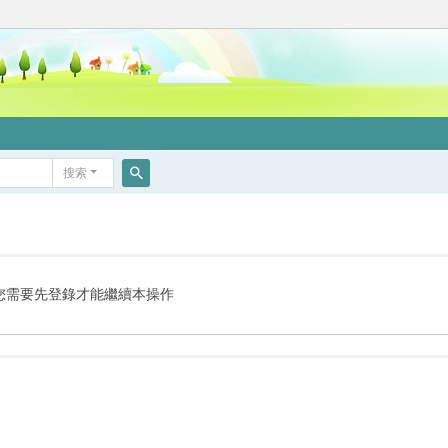
搜索
搜
索
您需要先登錄才能繼續本操作