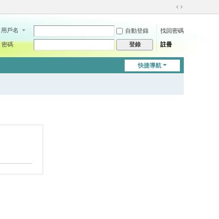
切
換
用戶名
自動登錄
找回密碼
到
寬
密碼
註冊
登錄
版
快捷導航