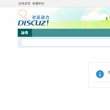
設為首頁
收藏本站
論壇