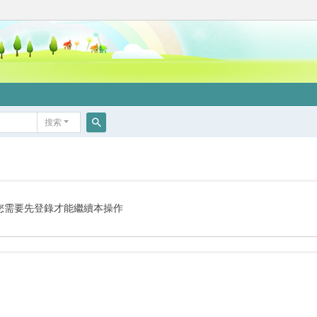
搜索
搜
索
您需要先登錄才能繼續本操作