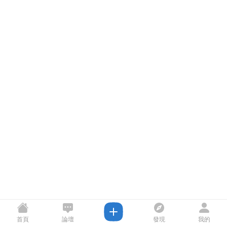
首頁
論壇
發現
我的