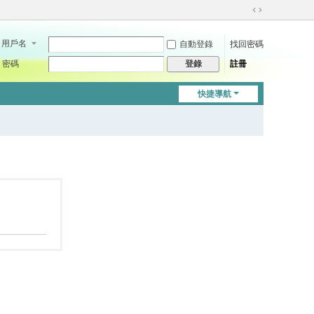
切
換
用戶名
自動登錄
找回密碼
到
寬
密碼
註冊
登錄
版
快捷導航