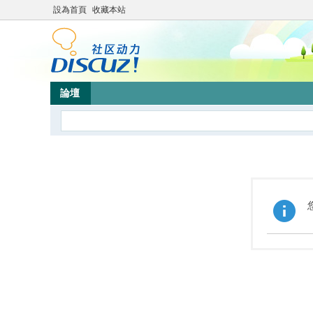
設為首頁
收藏本站
論壇