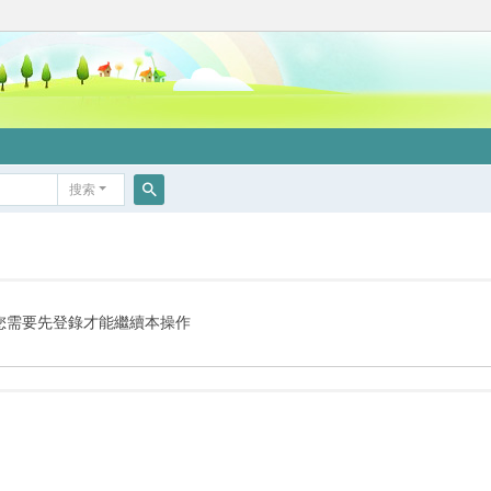
搜索
搜
索
您需要先登錄才能繼續本操作