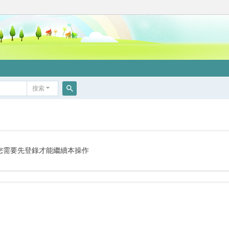
搜索
搜
索
您需要先登錄才能繼續本操作