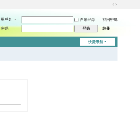
切
換
用戶名
自動登錄
找回密碼
到
寬
密碼
註冊
登錄
版
快捷導航