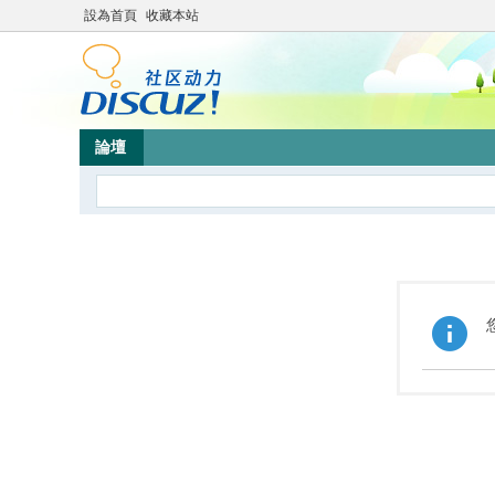
設為首頁
收藏本站
論壇