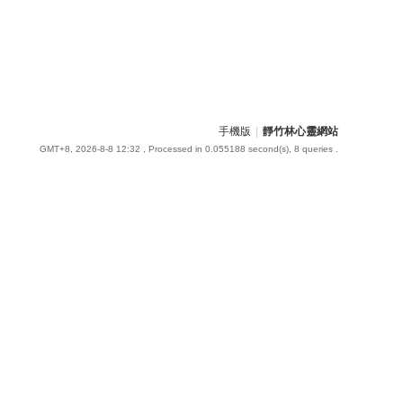
手機版
|
靜竹林心靈網站
GMT+8, 2026-8-8 12:32
, Processed in 0.055188 second(s), 8 queries .