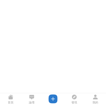
首頁
論壇
發現
我的