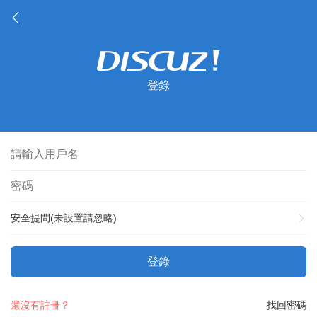
登錄
安全提問(未設置請忽略)
登錄
還沒有註冊？
找回密碼