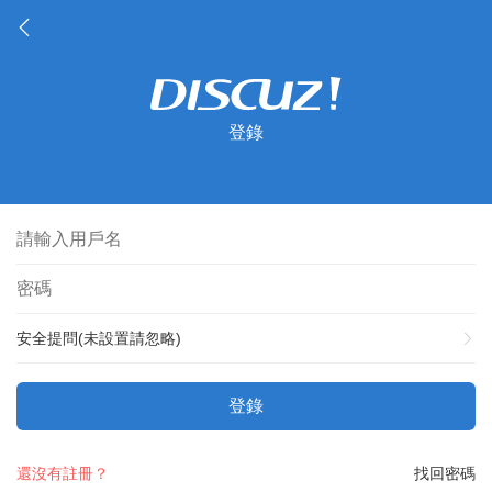
登錄
安全提問(未設置請忽略)
登錄
還沒有註冊？
找回密碼