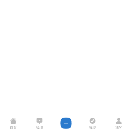
首頁
論壇
發現
我的