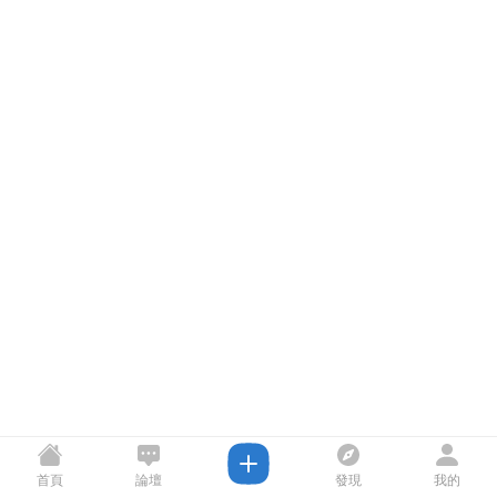
首頁
論壇
發現
我的