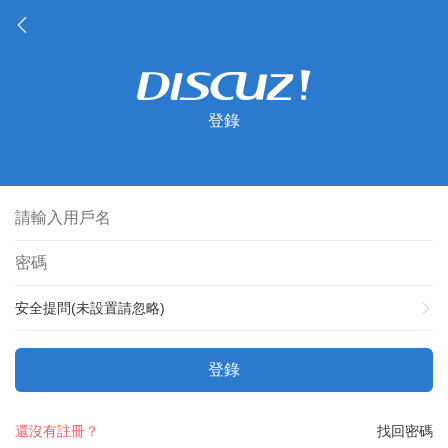
登錄
安全提問(未設置請忽略)
登錄
還沒有註冊？
找回密碼