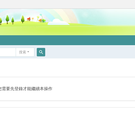
搜索
搜
索
您需要先登錄才能繼續本操作