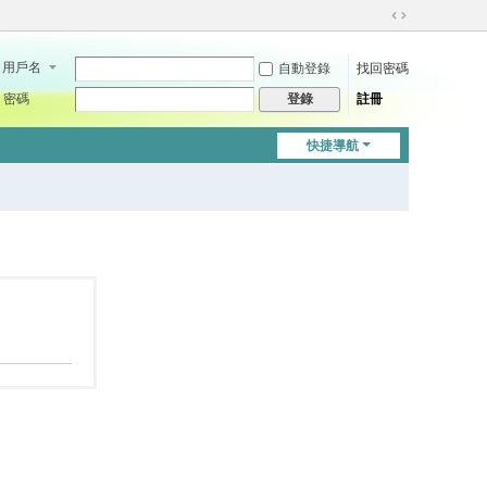
切
換
用戶名
自動登錄
找回密碼
到
寬
密碼
註冊
登錄
版
快捷導航