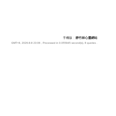
手機版
|
靜竹林心靈網站
GMT+8, 2026-8-8 23:06
, Processed in 0.055945 second(s), 8 queries .