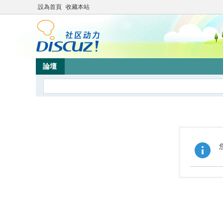
設為首頁
收藏本站
論壇