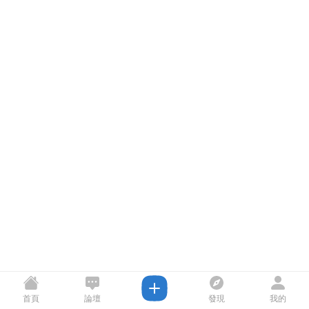
首頁
論壇
發現
我的