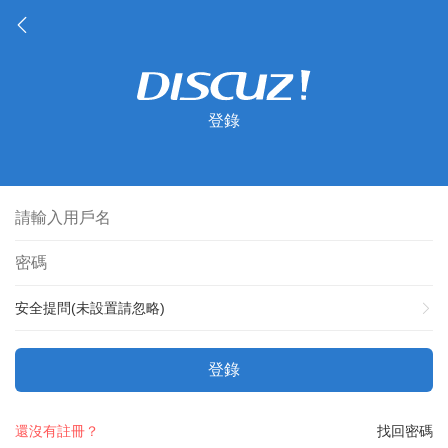
登錄
安全提問(未設置請忽略)
登錄
還沒有註冊？
找回密碼