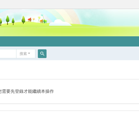
搜索
搜
索
您需要先登錄才能繼續本操作