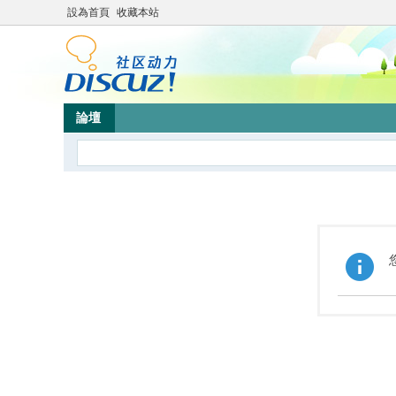
設為首頁
收藏本站
論壇