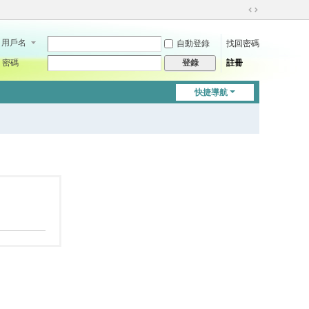
切
換
用戶名
自動登錄
找回密碼
到
寬
密碼
註冊
登錄
版
快捷導航