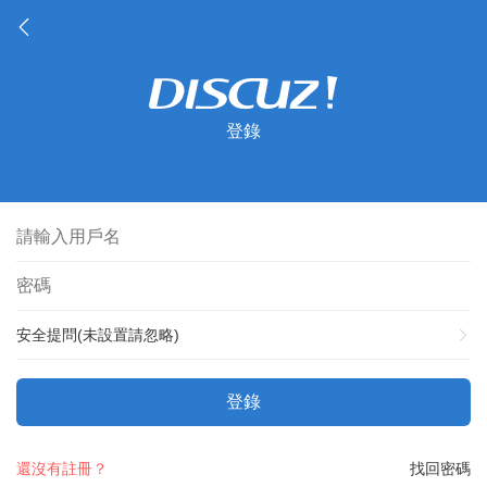
登錄
安全提問(未設置請忽略)
登錄
還沒有註冊？
找回密碼