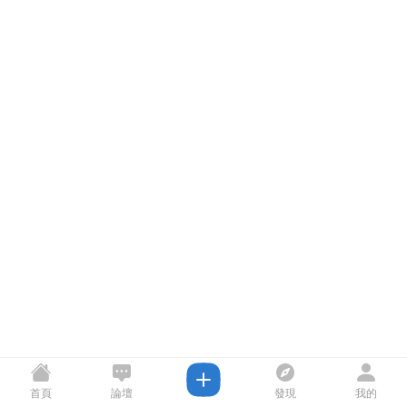
首頁
論壇
發現
我的