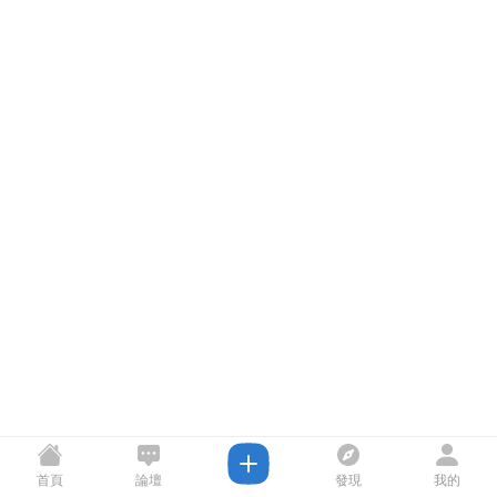
首頁
論壇
發現
我的