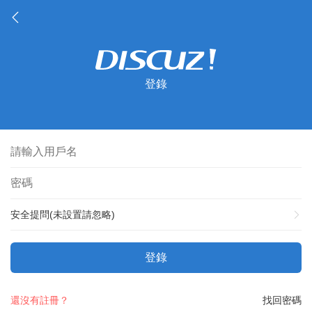
登錄
安全提問(未設置請忽略)
登錄
還沒有註冊？
找回密碼