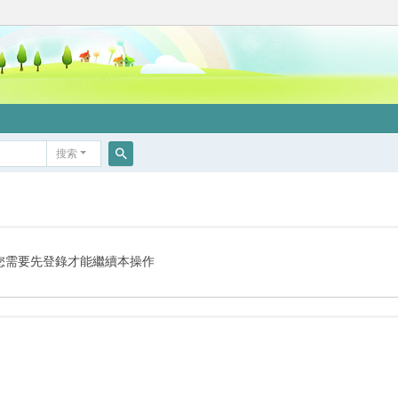
搜索
搜
索
您需要先登錄才能繼續本操作