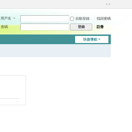
切
換
用戶名
自動登錄
找回密碼
到
寬
密碼
註冊
登錄
版
快捷導航