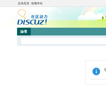
設為首頁
收藏本站
論壇