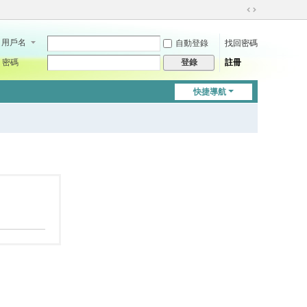
切
換
用戶名
自動登錄
找回密碼
到
寬
密碼
註冊
登錄
版
快捷導航