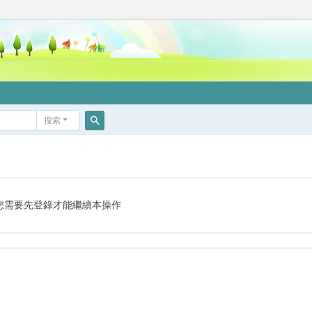
搜索
搜
索
您需要先登錄才能繼續本操作