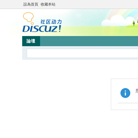
設為首頁
收藏本站
論壇