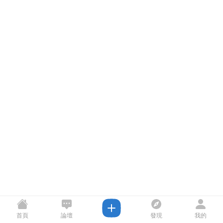
首頁
論壇
發現
我的