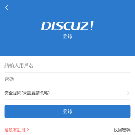
登錄
安全提問(未設置請忽略)
登錄
還沒有註冊？
找回密碼