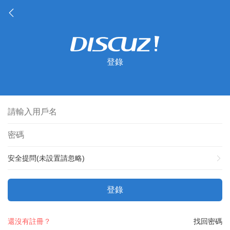
登錄
安全提問(未設置請忽略)
登錄
還沒有註冊？
找回密碼