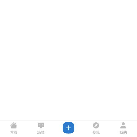
首頁
論壇
發現
我的