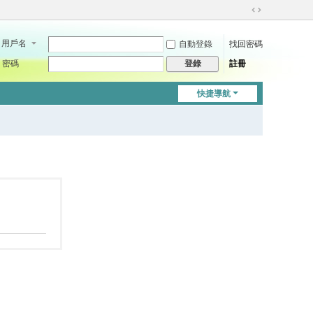
切
換
用戶名
自動登錄
找回密碼
到
寬
密碼
註冊
登錄
版
快捷導航