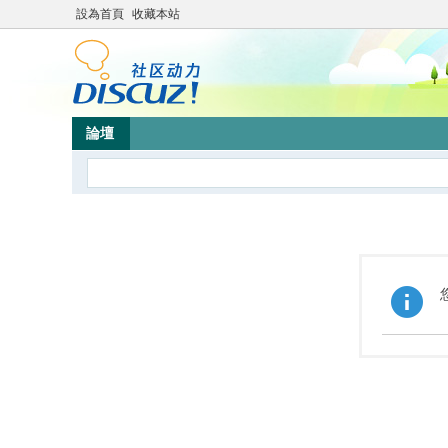
設為首頁
收藏本站
論壇