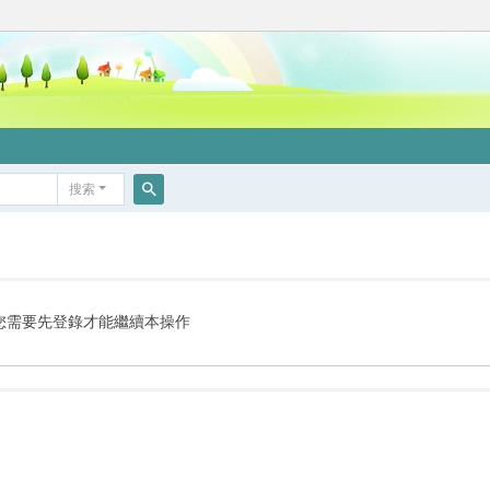
搜索
搜
索
您需要先登錄才能繼續本操作