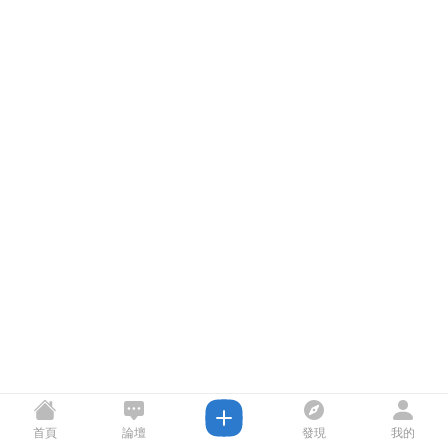
首頁
論壇
發現
我的