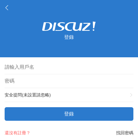
登錄
安全提問(未設置請忽略)
登錄
還沒有註冊？
找回密碼