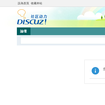
設為首頁
收藏本站
論壇