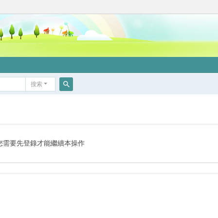
搜索
搜
索
您需要先登錄才能繼續本操作