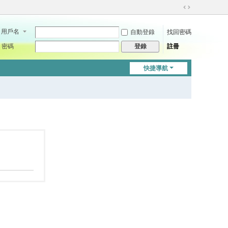
切
換
用戶名
自動登錄
找回密碼
到
寬
密碼
註冊
登錄
版
快捷導航