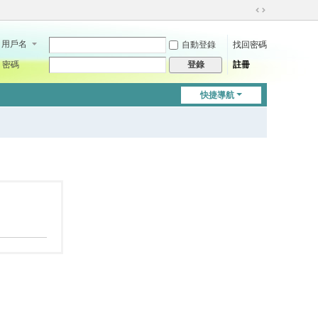
切
換
用戶名
自動登錄
找回密碼
到
寬
密碼
註冊
登錄
版
快捷導航