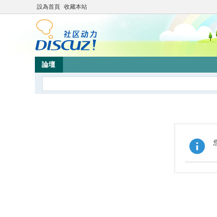
設為首頁
收藏本站
論壇