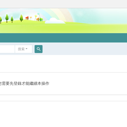
搜索
搜
索
您需要先登錄才能繼續本操作