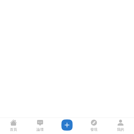
首頁
論壇
發現
我的