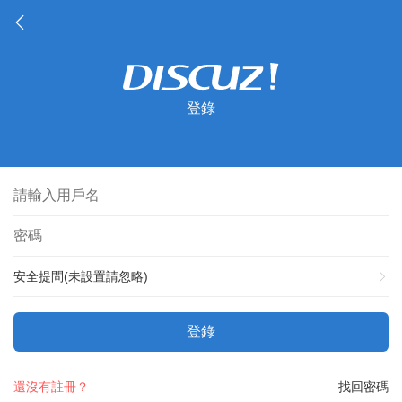
登錄
安全提問(未設置請忽略)
登錄
還沒有註冊？
找回密碼