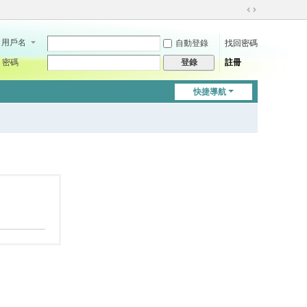
切
換
用戶名
自動登錄
找回密碼
到
寬
密碼
註冊
登錄
版
快捷導航