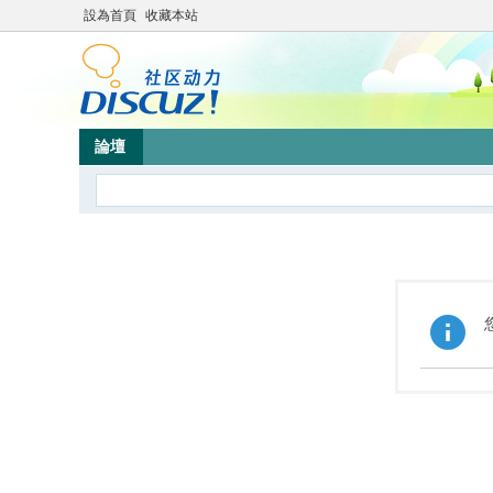
設為首頁
收藏本站
論壇