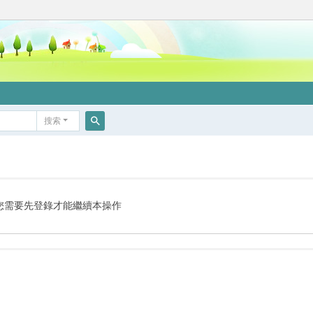
搜索
搜
索
您需要先登錄才能繼續本操作