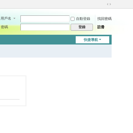
切
換
用戶名
自動登錄
找回密碼
到
寬
密碼
註冊
登錄
版
快捷導航