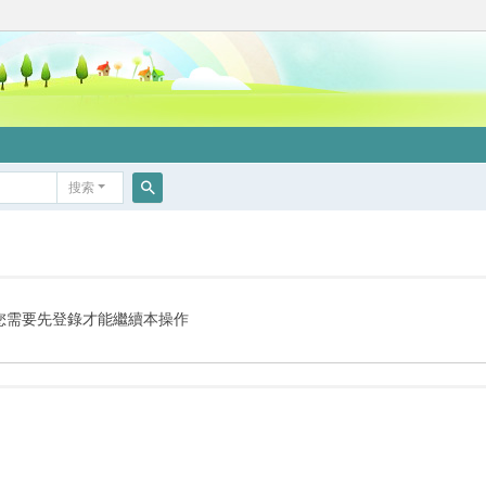
搜索
搜
索
您需要先登錄才能繼續本操作