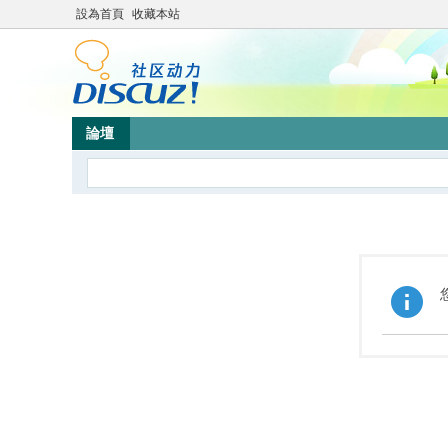
設為首頁
收藏本站
論壇