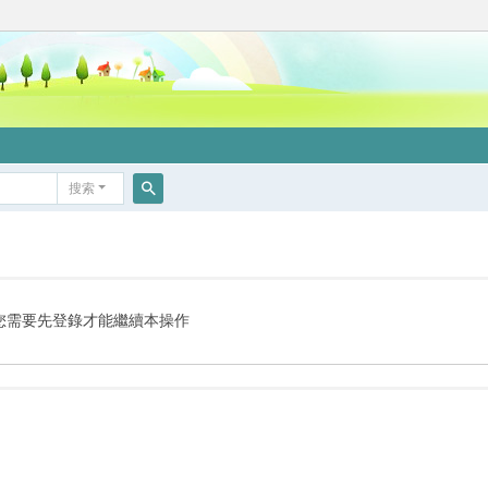
搜索
搜
索
您需要先登錄才能繼續本操作