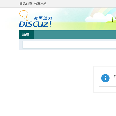
設為首頁
收藏本站
論壇