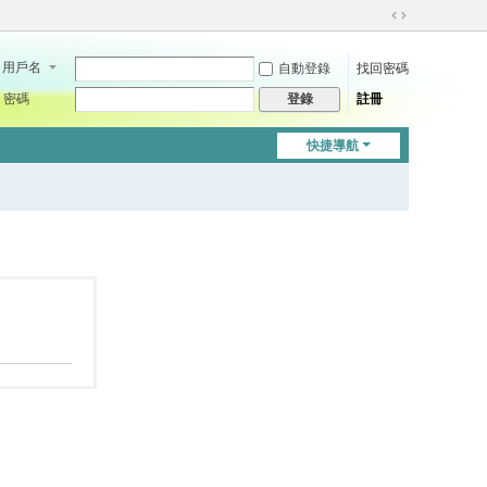
切
換
用戶名
自動登錄
找回密碼
到
寬
密碼
註冊
登錄
版
快捷導航