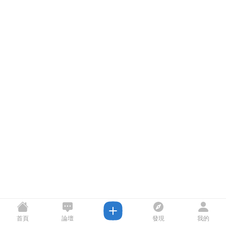
首頁
論壇
發現
我的