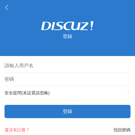
登錄
安全提問(未設置請忽略)
登錄
還沒有註冊？
找回密碼