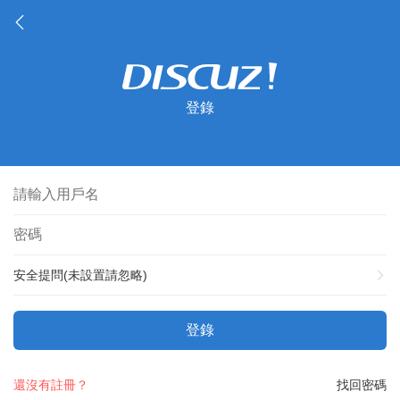
登錄
安全提問(未設置請忽略)
登錄
還沒有註冊？
找回密碼