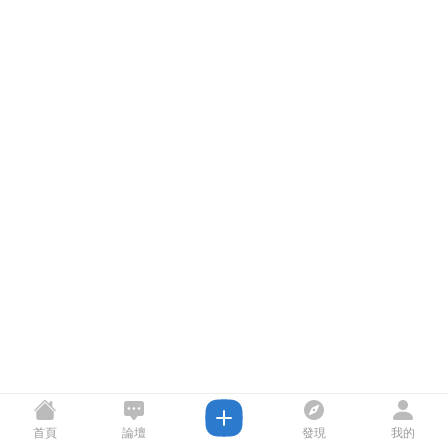
首頁
論壇
發現
我的