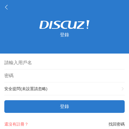
登錄
安全提問(未設置請忽略)
登錄
還沒有註冊？
找回密碼