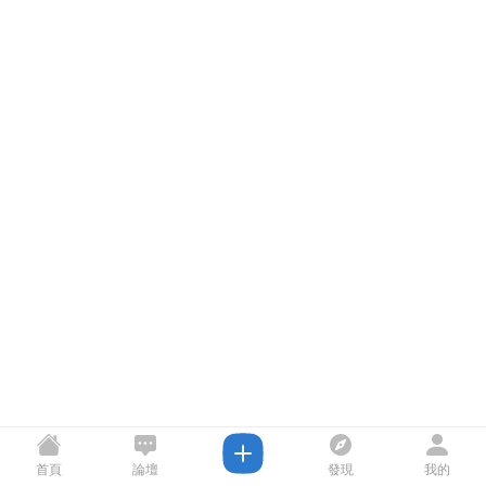
首頁
論壇
發現
我的