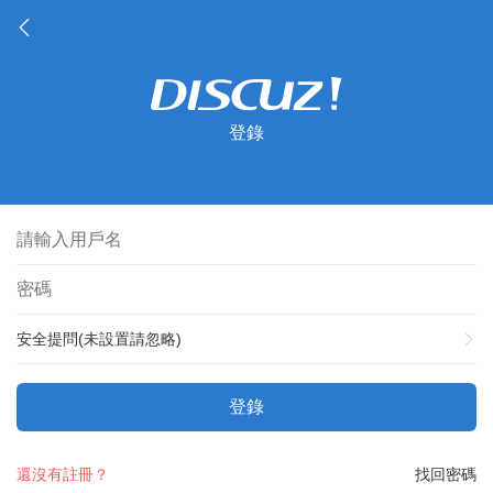
登錄
安全提問(未設置請忽略)
登錄
還沒有註冊？
找回密碼