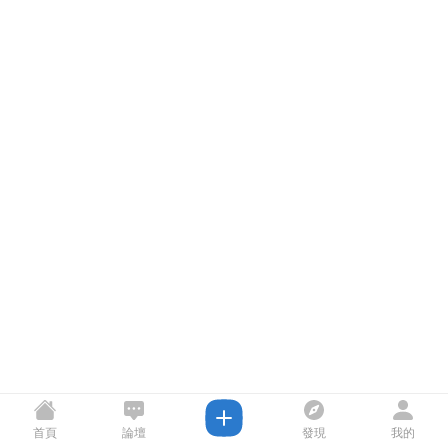
首頁
論壇
發現
我的