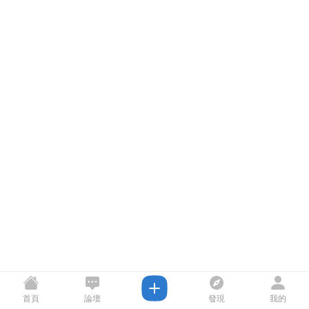
首頁
論壇
發現
我的