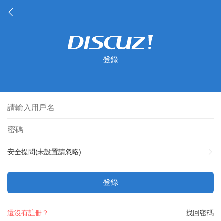
登錄
安全提問(未設置請忽略)
登錄
還沒有註冊？
找回密碼