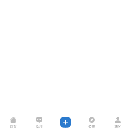
首頁
論壇
發現
我的