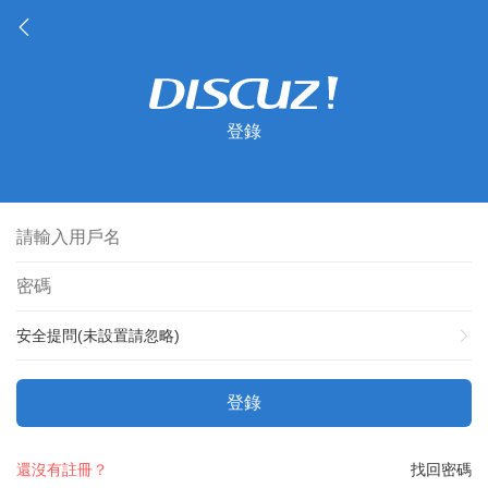
登錄
安全提問(未設置請忽略)
登錄
還沒有註冊？
找回密碼