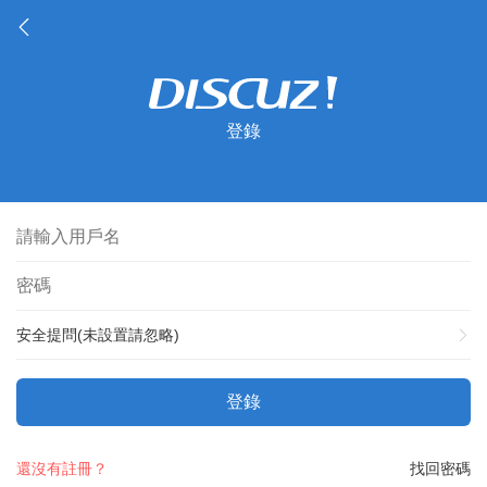
登錄
安全提問(未設置請忽略)
登錄
還沒有註冊？
找回密碼