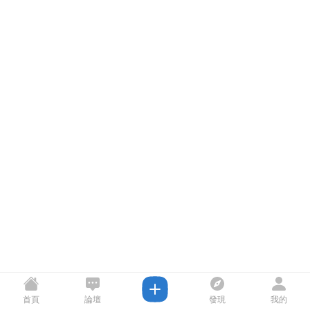
首頁
論壇
發現
我的