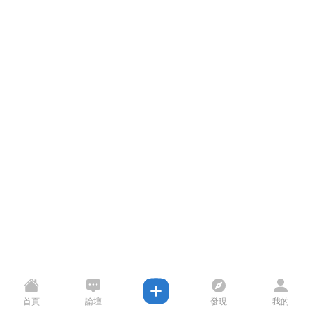
首頁
論壇
發現
我的