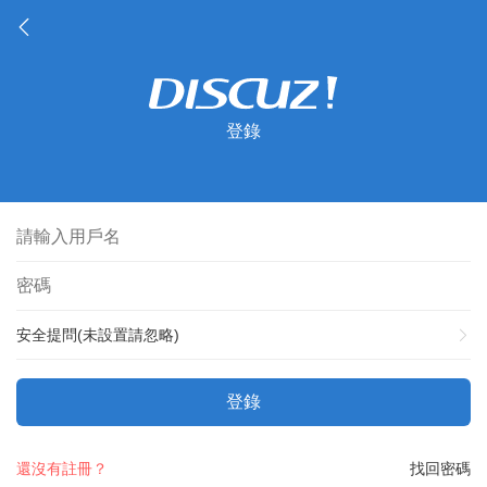
登錄
安全提問(未設置請忽略)
登錄
還沒有註冊？
找回密碼