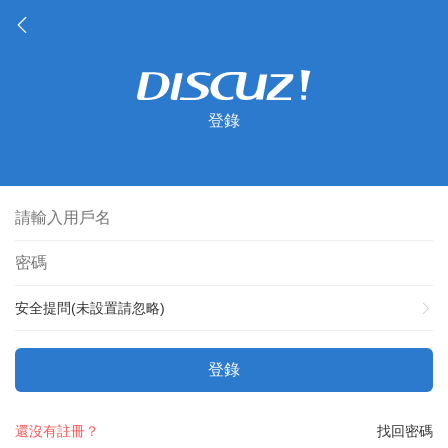
登錄
安全提問(未設置請忽略)
登錄
還沒有註冊？
找回密碼