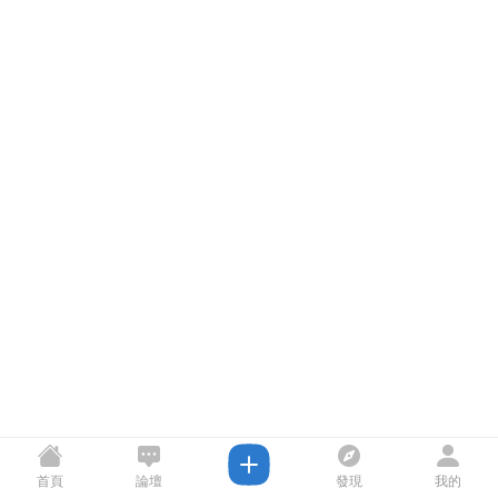
首頁
論壇
發現
我的