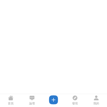
首頁
論壇
發現
我的