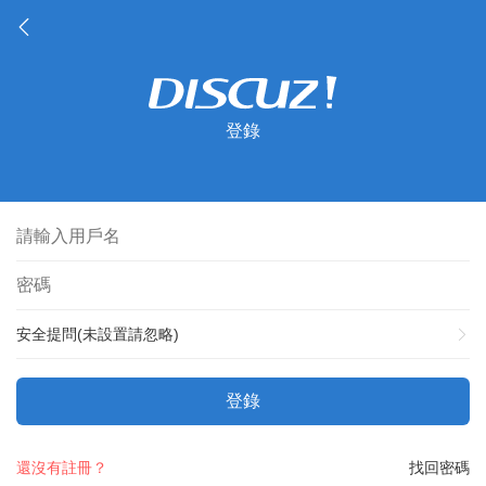
登錄
安全提問(未設置請忽略)
登錄
還沒有註冊？
找回密碼