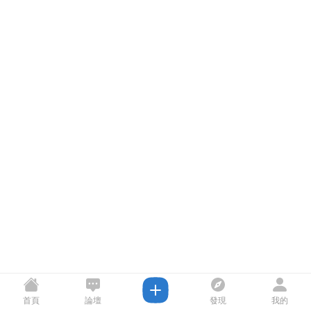
首頁
論壇
發現
我的