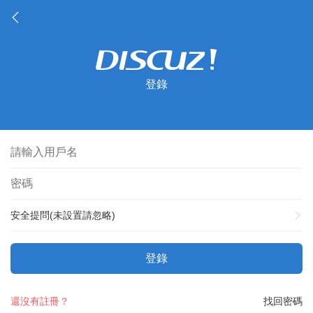
登錄
安全提問(未設置請忽略)
登錄
還沒有註冊？
找回密碼