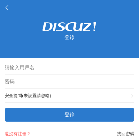
登錄
安全提問(未設置請忽略)
登錄
還沒有註冊？
找回密碼