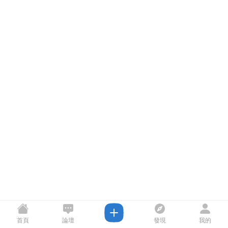
首頁
論壇
發現
我的