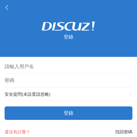
登錄
安全提問(未設置請忽略)
登錄
還沒有註冊？
找回密碼