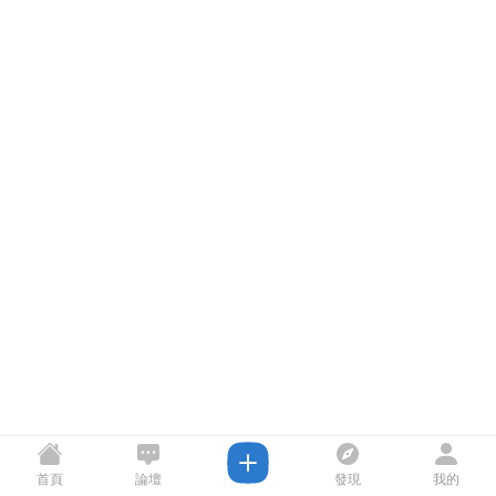
首頁
論壇
發現
我的