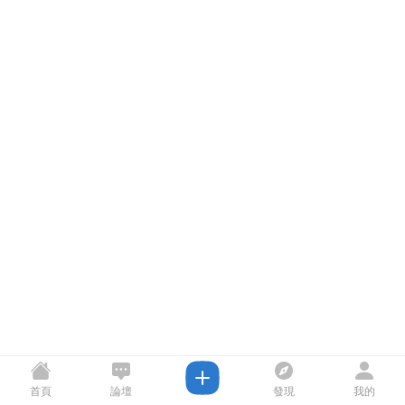
首頁
論壇
發現
我的