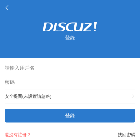
登錄
安全提問(未設置請忽略)
登錄
還沒有註冊？
找回密碼