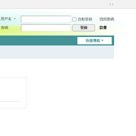
切
換
用戶名
自動登錄
找回密碼
到
寬
密碼
註冊
登錄
版
快捷導航