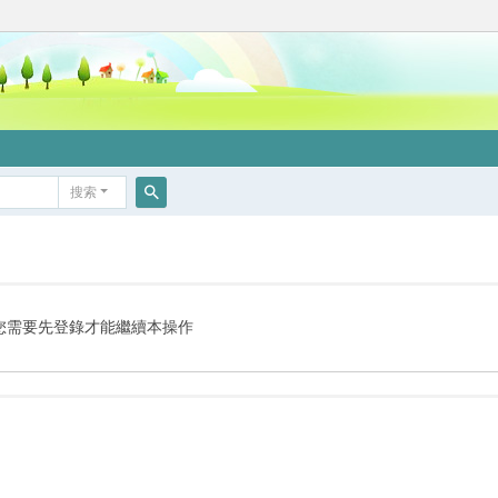
搜索
搜
索
您需要先登錄才能繼續本操作