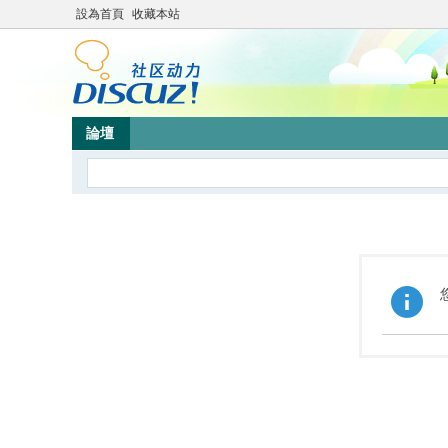
設為首頁
收藏本站
論壇