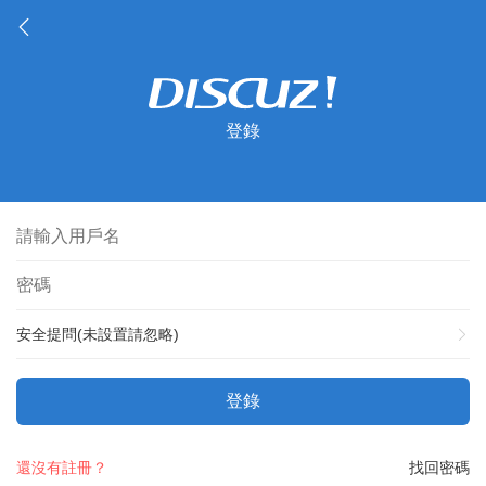
登錄
安全提問(未設置請忽略)
登錄
還沒有註冊？
找回密碼