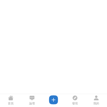
首頁
論壇
發現
我的