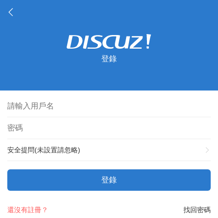
登錄
安全提問(未設置請忽略)
登錄
還沒有註冊？
找回密碼