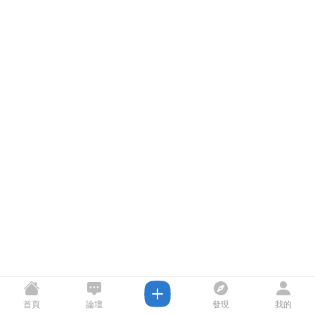
首頁
論壇
發現
我的