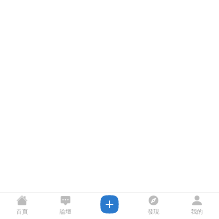
首頁
論壇
發現
我的