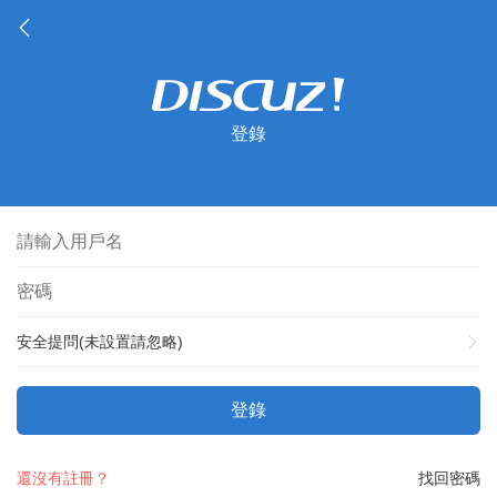
登錄
安全提問(未設置請忽略)
登錄
還沒有註冊？
找回密碼