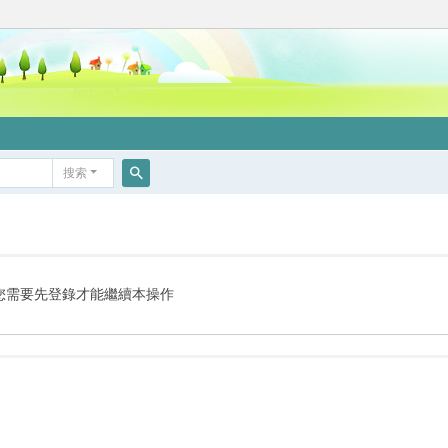
搜索
搜
索
您需要先登錄才能繼續本操作