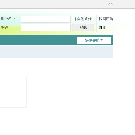
切
換
用戶名
自動登錄
找回密碼
到
寬
密碼
註冊
登錄
版
快捷導航