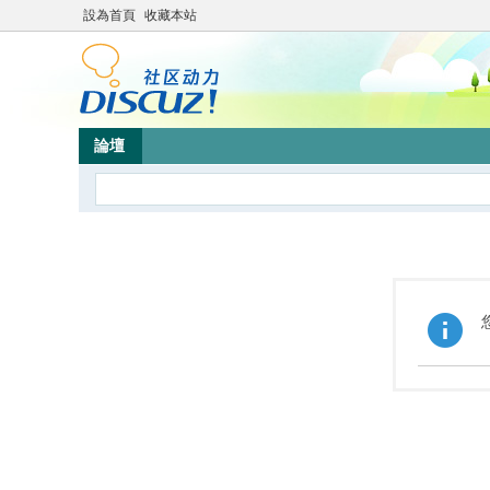
設為首頁
收藏本站
論壇