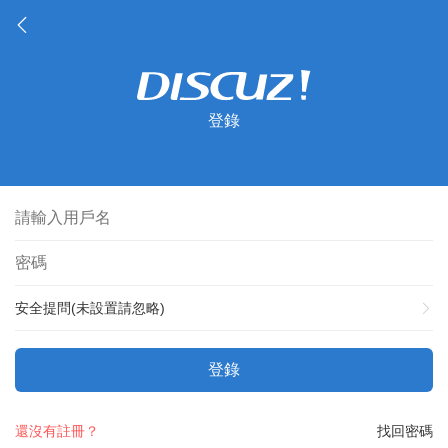
登錄
安全提問(未設置請忽略)
登錄
還沒有註冊？
找回密碼