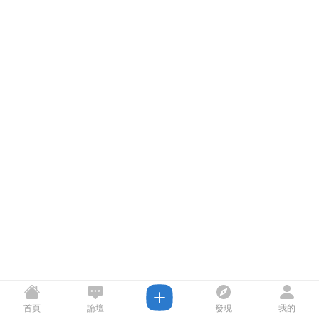
首頁
論壇
發現
我的