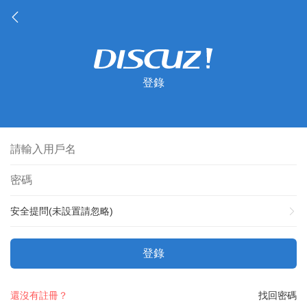
登錄
安全提問(未設置請忽略)
登錄
還沒有註冊？
找回密碼