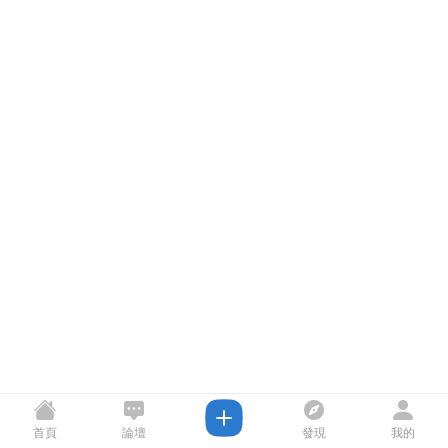
首頁
論壇
發現
我的