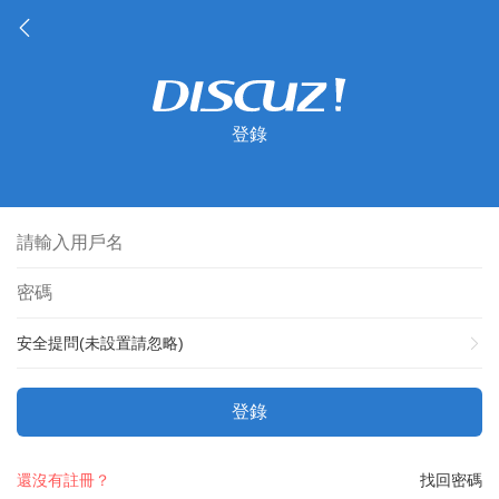
登錄
安全提問(未設置請忽略)
登錄
還沒有註冊？
找回密碼