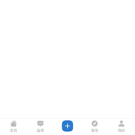
首頁
論壇
發現
我的