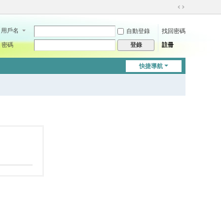
切
換
用戶名
自動登錄
找回密碼
到
寬
密碼
註冊
登錄
版
快捷導航