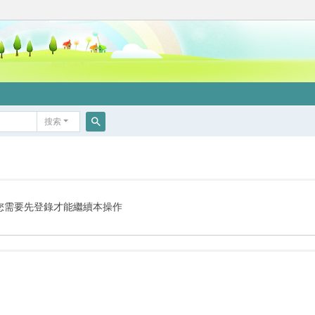
搜索
搜
索
您需要先登錄才能繼續本操作