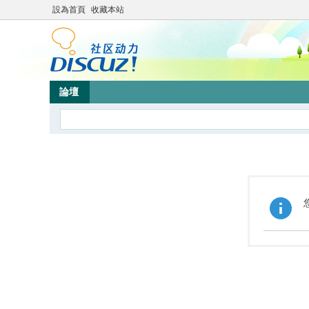
設為首頁
收藏本站
論壇