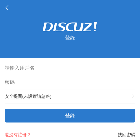
登錄
安全提問(未設置請忽略)
登錄
還沒有註冊？
找回密碼