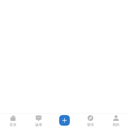
首頁
論壇
發現
我的