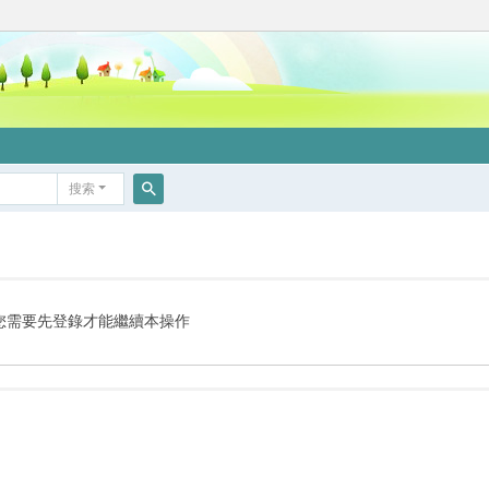
搜索
搜
索
您需要先登錄才能繼續本操作