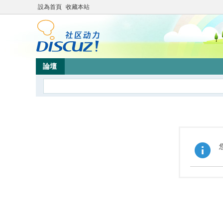
設為首頁
收藏本站
論壇