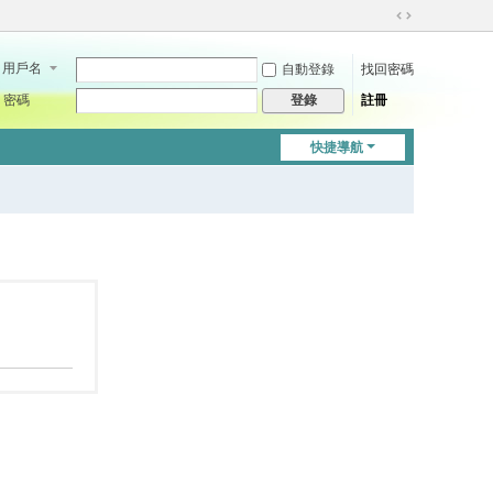
切
換
用戶名
自動登錄
找回密碼
到
寬
密碼
註冊
登錄
版
快捷導航